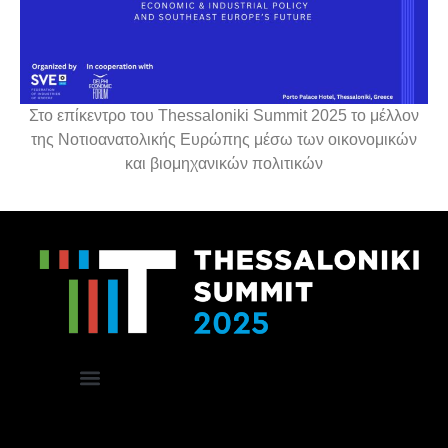
Στο επίκεντρο του Thessaloniki Summit 2025 το μέλλον
της Νοτιοανατολικής Ευρώπης μέσω των οικονομικών
και βιομηχανικών πολιτικών